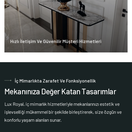
Hızlı İletişim Ve Güvenilir Müşteri Hizmetleri
İç Mimarlıkta Zarafet Ve Fonksiyonellik
M
e
k
a
n
ı
n
ı
z
a
D
e
ğ
e
r
K
a
t
a
n
T
a
s
a
r
ı
m
l
a
r
Lux Royal, iç mimarlık hizmetleriyle mekanlarınızı estetik ve
işlevselliği mükemmel bir şekilde birleştirerek, size özgün ve
konforlu yaşam alanları sunar.