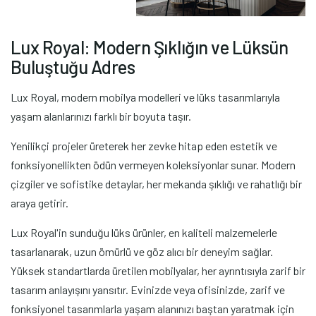
L
u
x
R
o
y
a
l
:
M
o
d
e
r
n
Ş
ı
k
l
ı
ğ
ı
n
v
e
L
ü
k
s
ü
n
B
u
l
u
ş
t
u
ğ
u
A
d
r
e
s
Lux Royal, modern mobilya modelleri ve lüks tasarımlarıyla
yaşam alanlarınızı farklı bir boyuta taşır.
Yenilikçi projeler üreterek her zevke hitap eden estetik ve
fonksiyonellikten ödün vermeyen koleksiyonlar sunar. Modern
çizgiler ve sofistike detaylar, her mekanda şıklığı ve rahatlığı bir
araya getirir.
Lux Royal'in sunduğu lüks ürünler, en kaliteli malzemelerle
tasarlanarak, uzun ömürlü ve göz alıcı bir deneyim sağlar.
Yüksek standartlarda üretilen mobilyalar, her ayrıntısıyla zarif bir
tasarım anlayışını yansıtır. Evinizde veya ofisinizde, zarif ve
fonksiyonel tasarımlarla yaşam alanınızı baştan yaratmak için