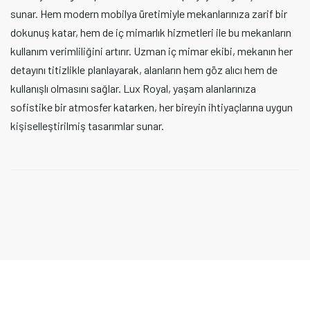
 mekanlarınıza zarif bir
buluşturur. Modern tasarımlarıyla 
metleri ile bu mekanların
mobilyalar sunan marka, iç mimarl
ç mimar ekibi, mekanın her
kişisel zevklerinize uygun şekilde
ın hem göz alıcı hem de
gösterdiği özen ve kaliteli malz
yaşam alanlarınıza
projede mükemmel bir uyum yakala
ireyin ihtiyaçlarına uygun
ofisinizin her alanını hem görsel
yüksek standartlara ulaştırır.