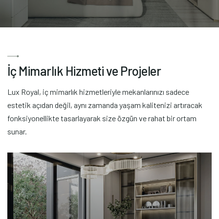
İ
ç
M
i
m
a
r
l
ı
k
H
i
z
m
e
t
i
v
e
P
r
o
j
e
l
e
r
Lux Royal, iç mimarlık hizmetleriyle mekanlarınızı sadece
estetik açıdan değil, aynı zamanda yaşam kalitenizi artıracak
fonksiyonellikte tasarlayarak size özgün ve rahat bir ortam
sunar.