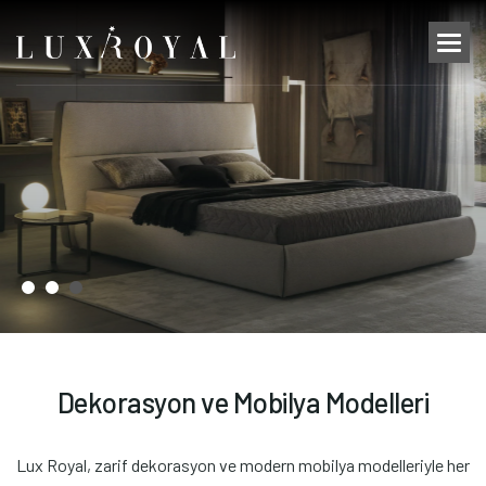
D
e
k
o
r
a
s
y
o
n
v
e
M
o
b
i
l
y
a
M
o
d
e
l
l
e
r
i
Lux Royal, zarif dekorasyon ve modern mobilya modelleriyle her