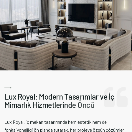
L
u
x
R
o
y
a
l
:
M
o
d
e
r
n
T
a
s
a
r
ı
m
l
a
r
v
e
İ
ç
M
i
m
a
r
l
ı
k
H
i
z
m
e
t
l
e
r
i
n
d
e
Ö
n
c
ü
 estetik hem de
Lux Royal, yüksek kaliteli mobily
er projeye özgün çözümler
hizmetleriyle her yaşam alanını şı