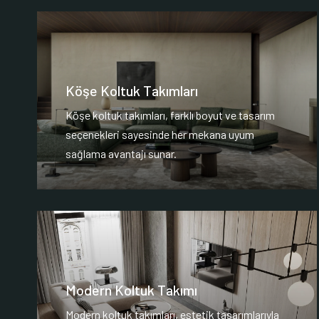
Köşe Koltuk Takımları
Köşe koltuk takımları, farklı boyut ve tasarım
seçenekleri sayesinde her mekana uyum
sağlama avantajı sunar.
Modern Koltuk Takımı
Modern koltuk takımları, estetik tasarımlarıyla