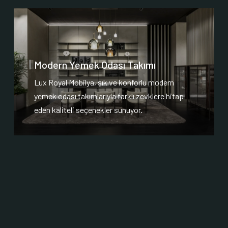
Modern Yemek Odası Takımı
Lux Royal Mobilya, şık ve konforlu modern
yemek odası takımlarıyla farklı zevklere hitap
eden kaliteli seçenekler sunuyor.