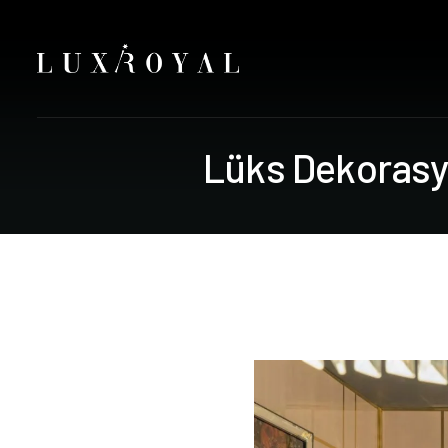
L
ü
k
s
D
e
k
o
r
a
s