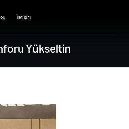
log
İletişim
n
f
o
r
u
Y
ü
k
s
e
l
t
i
n