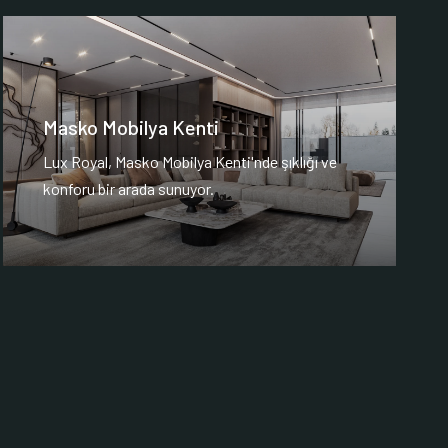
Masko Mobilya Kenti
Lux Royal, Masko Mobilya Kenti'nde şıklığı ve
konforu bir arada sunuyor.