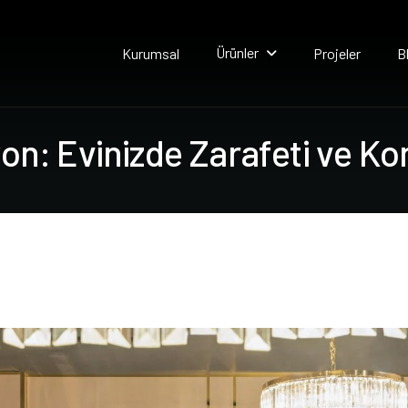
Ürünler
Kurumsal
Projeler
B
y
o
n
:
E
v
i
n
i
z
d
e
Z
a
r
a
f
e
t
i
v
e
K
o