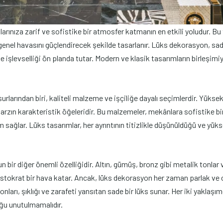
rınıza zarif ve sofistike bir atmosfer katmanın en etkili yoludur. Bu
genel havasını güçlendirecek şekilde tasarlanır. Lüks dekorasyon, sad
 işlevselliği ön planda tutar. Modern ve klasik tasarımların birleşimiyl
arından biri, kaliteli malzeme ve işçiliğe dayalı seçimlerdir. Yüksek 
tarzın karakteristik öğeleridir. Bu malzemeler, mekânlara sofistike b
ağlar. Lüks tasarımlar, her ayrıntının titizlikle düşünüldüğü ve yüks
 bir diğer önemli özelliğidir. Altın, gümüş, bronz gibi metalik tonlar 
aristokrat bir hava katar. Ancak, lüks dekorasyon her zaman parlak ve
tonları, şıklığı ve zarafeti yansıtan sade bir lüks sunar. Her iki yakla
uğu unutulmamalıdır.