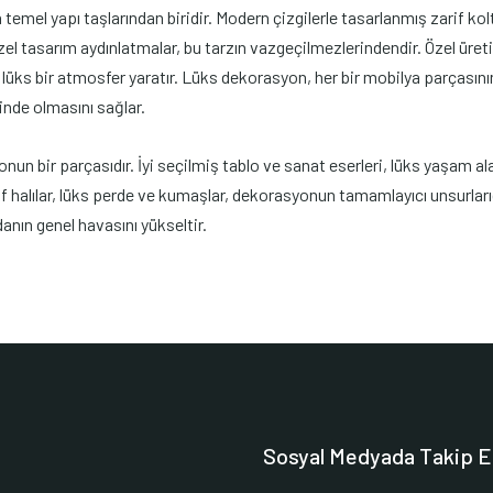
emel yapı taşlarından biridir. Modern çizgilerle tasarlanmış zarif koltu
l tasarım aydınlatmalar, bu tarzın vazgeçilmezlerindendir. Özel üretim
lüks bir atmosfer yaratır. Lüks dekorasyon, her bir mobilya parçasının
de olmasını sağlar.
un bir parçasıdır. İyi seçilmiş tablo ve sanat eserleri, lüks yaşam al
rif halılar, lüks perde ve kumaşlar, dekorasyonun tamamlayıcı unsurlar
anın genel havasını yükseltir.
Sosyal Medyada Takip E