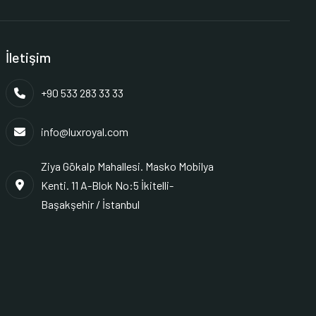
İletişim
+90 533 283 33 33
info@luxroyal.com
Ziya Gökalp Mahallesi. Masko Mobilya
Kenti. 11 A-Blok No:5 İkitelli-
Başakşehir / İstanbul