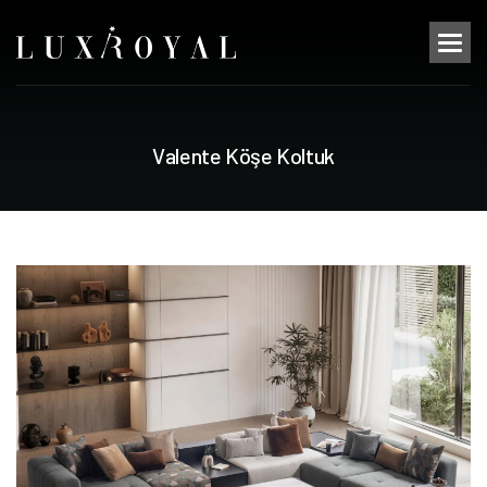
V
a
l
e
n
t
e
K
ö
ş
e
K
o
l
t
u
k