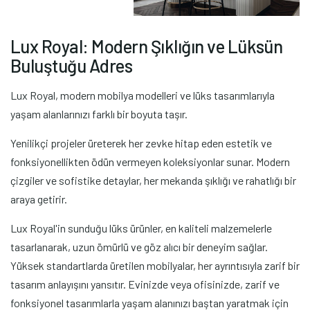
L
u
x
R
o
y
a
l
:
M
o
d
e
r
n
Ş
ı
k
l
ı
ğ
ı
n
v
e
L
ü
k
s
ü
n
B
u
l
u
ş
t
u
ğ
u
A
d
r
e
s
Lux Royal, modern mobilya modelleri ve lüks tasarımlarıyla
yaşam alanlarınızı farklı bir boyuta taşır.
Yenilikçi projeler üreterek her zevke hitap eden estetik ve
fonksiyonellikten ödün vermeyen koleksiyonlar sunar. Modern
çizgiler ve sofistike detaylar, her mekanda şıklığı ve rahatlığı bir
araya getirir.
Lux Royal'in sunduğu lüks ürünler, en kaliteli malzemelerle
tasarlanarak, uzun ömürlü ve göz alıcı bir deneyim sağlar.
Yüksek standartlarda üretilen mobilyalar, her ayrıntısıyla zarif bir
tasarım anlayışını yansıtır. Evinizde veya ofisinizde, zarif ve
fonksiyonel tasarımlarla yaşam alanınızı baştan yaratmak için