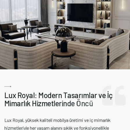
L
u
x
R
o
y
a
l
:
M
o
d
e
r
n
T
a
s
a
r
ı
m
l
a
r
v
e
İ
ç
M
i
m
a
r
l
ı
k
H
i
z
m
e
t
l
e
r
i
n
d
e
Ö
n
c
ü
Lux Royal, yüksek kaliteli mobilya üretimi ve iç mimarlık
hizmetleriyle her yaşam alanını şıklık ve fonksiyonellikle