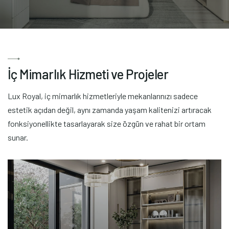
İ
ç
M
i
m
a
r
l
ı
k
H
i
z
m
e
t
i
v
e
P
r
o
j
e
l
e
r
Lux Royal, iç mimarlık hizmetleriyle mekanlarınızı sadece
estetik açıdan değil, aynı zamanda yaşam kalitenizi artıracak
fonksiyonellikte tasarlayarak size özgün ve rahat bir ortam
sunar.