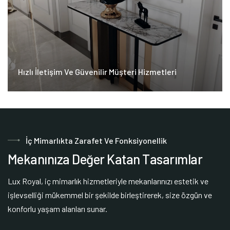
Hızlı İletişim Ve Güvenilir Müşteri Hizmetleri
İç Mimarlıkta Zarafet Ve Fonksiyonellik
M
e
k
a
n
ı
n
ı
z
a
D
e
ğ
e
r
K
a
t
a
n
T
a
s
a
r
ı
m
l
a
r
Lux Royal, iç mimarlık hizmetleriyle mekanlarınızı estetik ve
işlevselliği mükemmel bir şekilde birleştirerek, size özgün ve
konforlu yaşam alanları sunar.