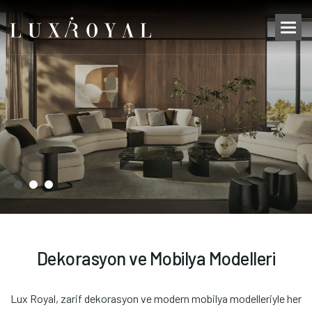
D
e
k
o
r
a
s
y
o
n
v
e
M
o
b
i
l
y
a
M
o
d
e
l
l
e
r
i
Lux Royal, zarif dekorasyon ve modern mobilya modelleriyle her