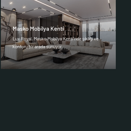
Masko Mobilya Kenti
Lux Royal, Masko Mobilya Kenti'nde şıklığı ve
konforu bir arada sunuyor.