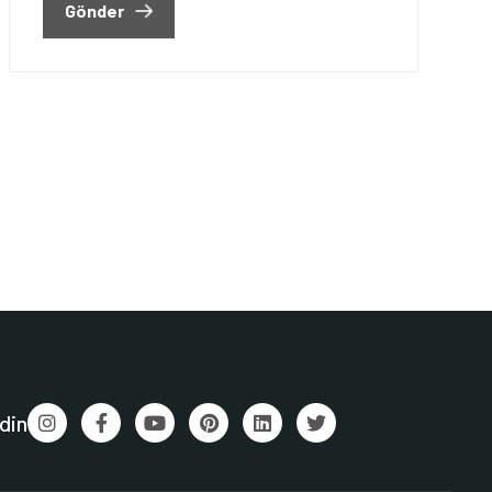
Gönder
din