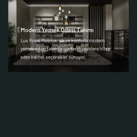
Modern Yemek Odası Takımı
Lux Royal Mobilya, şık ve konforlu modern
yemek odası takımlarıyla farklı zevklere hitap
eden kaliteli seçenekler sunuyor.