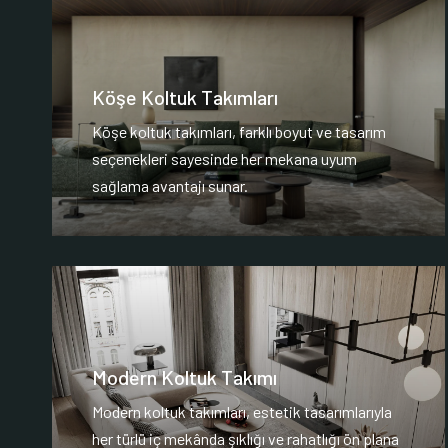
Köşe Koltuk Takımları
Köşe koltuk takımları, farklı boyut ve tasarım
seçenekleri sayesinde her mekana uyum
sağlama avantajı sunar.
Modern Koltuk Takımı
Modern koltuk takımları, estetik tasarımlarıyla
her türlü iç mekânda şıklığı ve rahatlığı ön plana