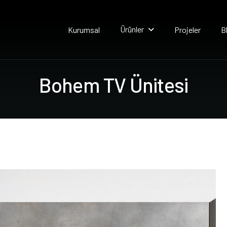
Ürünler
Kurumsal
Projeler
B
B
o
h
e
m
T
V
Ü
n
i
t
e
s
i