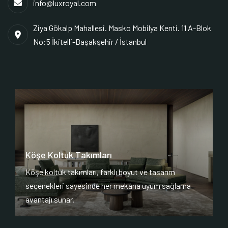
info@luxroyal.com
Ziya Gökalp Mahallesi. Masko Mobilya Kenti. 11 A-Blok
No:5 İkitelli-Başakşehir / İstanbul
Köşe Koltuk Takımları
Köşe koltuk takımları, farklı boyut ve tasarım
seçenekleri sayesinde her mekana uyum sağlama
avantajı sunar.