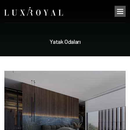
Y
a
t
a
k
O
d
a
l
a
r
ı