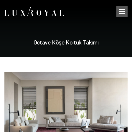
O
c
t
a
v
e
K
ö
ş
e
K
o
l
t
u
k
T
a
k
ı
m
ı