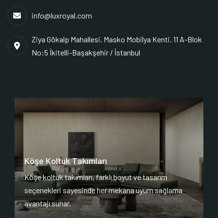
info@luxroyal.com
Ziya Gökalp Mahallesi. Masko Mobilya Kenti. 11 A-Blok
No:5 İkitelli-Başakşehir / İstanbul
Köşe Koltuk Takımları
Köşe koltuk takımları, farklı boyut ve tasarım
seçenekleri sayesinde her mekana uyum sağlama
avantajı sunar.