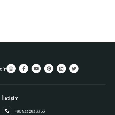
din
İletişim
+90 533 283 33 33