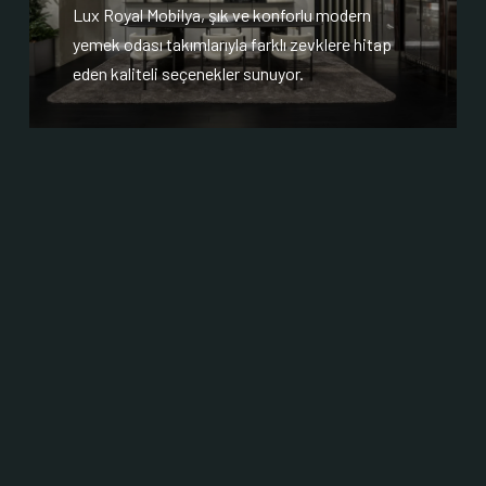
Lux Royal Mobilya, şık ve konforlu modern
yemek odası takımlarıyla farklı zevklere hitap
eden kaliteli seçenekler sunuyor.