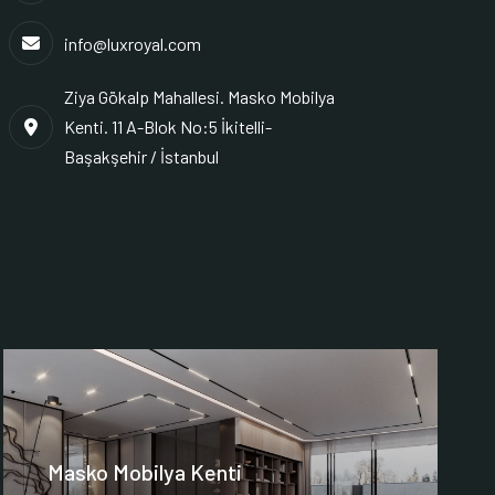
info@luxroyal.com
Ziya Gökalp Mahallesi. Masko Mobilya
Kenti. 11 A-Blok No:5 İkitelli-
Başakşehir / İstanbul
Masko Mobilya Kenti