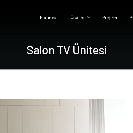
Ürünler
Kurumsal
Projeler
B
S
a
l
o
n
T
V
Ü
n
i
t
e
s
i