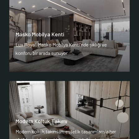
Masko Mobilya Kenti
Lux Royal, Masko Mobilya Kenti'nde şıklığı ve
konforu bir arada sunuyor.
Modern Koltuk Takımı
Modern koltuk takımları, estetik tasarımlarıyla her