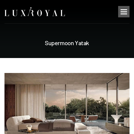
S
u
p
e
r
m
o
o
n
Y
a
t
a
k