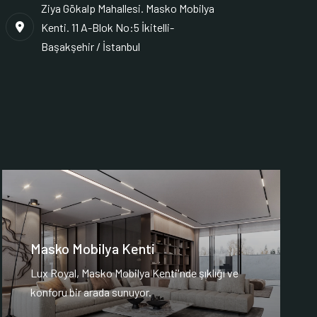
Ziya Gökalp Mahallesi. Masko Mobilya
Kenti. 11 A-Blok No:5 İkitelli-
Başakşehir / İstanbul
Masko Mobilya Kenti
Lux Royal, Masko Mobilya Kenti'nde şıklığı ve
konforu bir arada sunuyor.