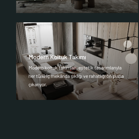
Modern Koltuk Takımı
Modern koltuk takımları, estetik tasarımlarıyla
her türlü iç mekânda şıklığı ve rahatlığı ön plana
çıkarıyor.