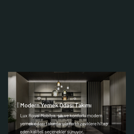
Modern Yemek Odası Takımı
Lux Royal Mobilya, şık ve konforlu modern
yemek odası takımlarıyla farklı zevklere hitap
eden kaliteli seçenekler sunuyor.