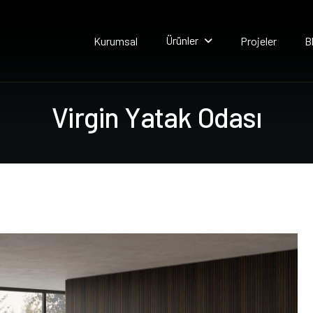
Ürünler
Kurumsal
Projeler
B
V
i
r
g
i
n
Y
a
t
a
k
O
d
a
s
ı