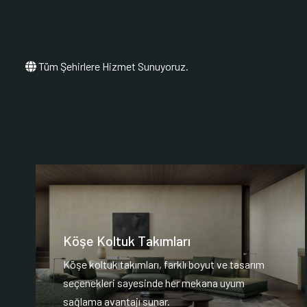
Tüm Şehirlere Hizmet Sunuyoruz.
Köşe Koltuk Takımları
Köşe koltuk takımları, farklı boyut ve tasarım
seçenekleri sayesinde her mekana uyum
sağlama avantajı sunar.