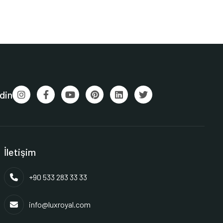
din
İletişim
+90 533 283 33 33
info@luxroyal.com