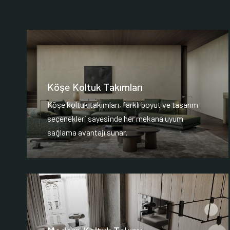
Köşe Koltuk Takımları
Köşe koltuk takımları, farklı boyut ve tasarım
seçenekleri sayesinde her mekana uyum
sağlama avantajı sunar.