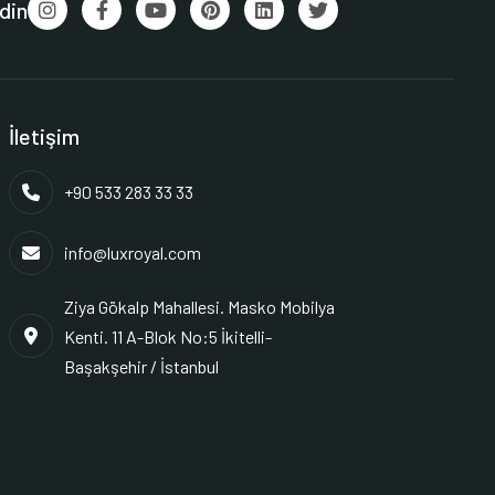
din
İletişim
+90 533 283 33 33
info@luxroyal.com
Ziya Gökalp Mahallesi. Masko Mobilya
Kenti. 11 A-Blok No:5 İkitelli-
Başakşehir / İstanbul