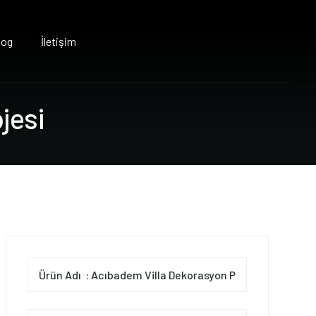
log
İletişim
o
j
e
s
i