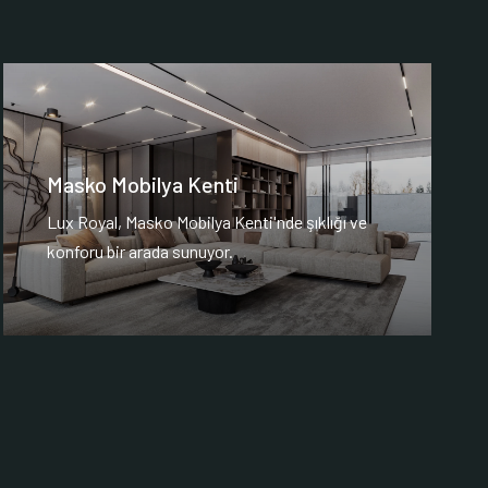
Masko Mobilya Kenti
Lux Royal, Masko Mobilya Kenti'nde şıklığı ve
konforu bir arada sunuyor.