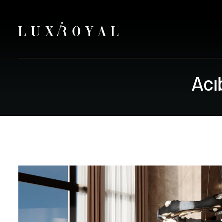
A
c
ı