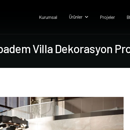
Ürünler
Kurumsal
Projeler
B
b
a
d
e
m
V
i
l
l
a
D
e
k
o
r
a
s
y
o
n
P
r