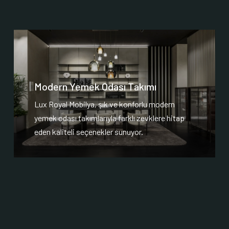
Modern Yemek Odası Takımı
Lux Royal Mobilya, şık ve konforlu modern
yemek odası takımlarıyla farklı zevklere hitap
eden kaliteli seçenekler sunuyor.