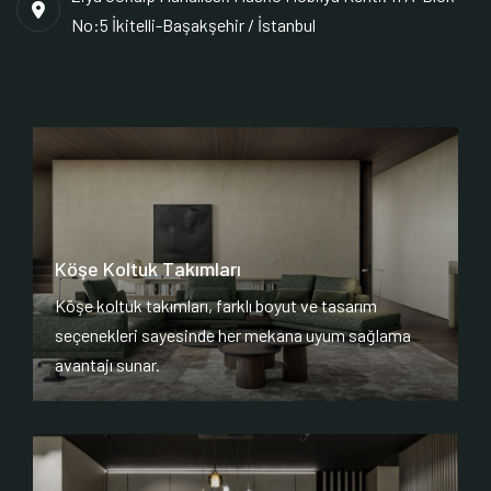
No:5 İkitelli-Başakşehir / İstanbul
Köşe Koltuk Takımları
Köşe koltuk takımları, farklı boyut ve tasarım
seçenekleri sayesinde her mekana uyum sağlama
avantajı sunar.