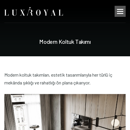
M
o
d
e
r
n
K
o
l
t
u
k
T
a
k
ı
m
ı
Modern koltuk takımları, estetik tasarımlarıyla her türlü iç
mekânda şıklığı ve rahatlığı ön plana çıkarıyor.