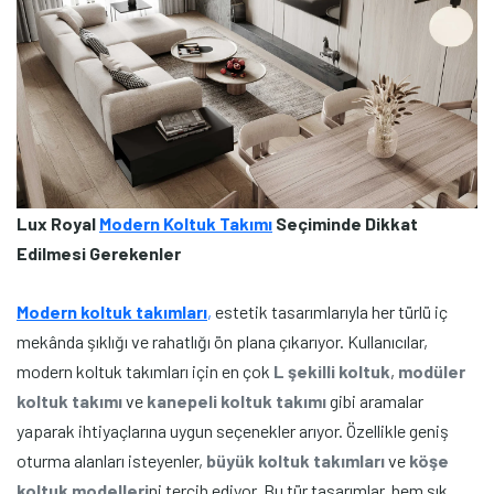
Lux Royal
Modern Koltuk Takımı
Seçiminde Dikkat
Edilmesi Gerekenler
Modern koltuk takımları
,
estetik tasarımlarıyla her türlü iç
mekânda şıklığı ve rahatlığı ön plana çıkarıyor. Kullanıcılar,
modern koltuk takımları için en çok
L şekilli koltuk
,
modüler
koltuk takımı
ve
kanepeli koltuk takımı
gibi aramalar
yaparak ihtiyaçlarına uygun seçenekler arıyor. Özellikle geniş
oturma alanları isteyenler,
büyük koltuk takımları
ve
köşe
koltuk modelleri
ni tercih ediyor. Bu tür tasarımlar, hem şık