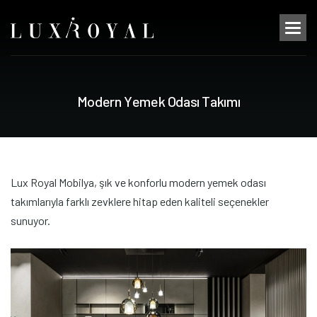
M
o
d
e
r
n
Y
e
m
e
k
O
d
a
s
ı
T
a
k
ı
m
ı
Lux Royal Mobilya, şık ve konforlu modern yemek odası
takımlarıyla farklı zevklere hitap eden kaliteli seçenekler
sunuyor.