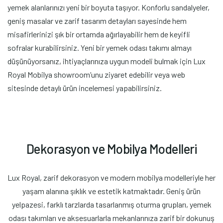
yemek alanlarınızı yeni bir boyuta taşıyor. Konforlu sandalyeler,
geniş masalar ve zarif tasarım detayları sayesinde hem
misafirlerinizi şık bir ortamda ağırlayabilir hem de keyifli
sofralar kurabilirsiniz. Yeni bir yemek odası takımı almayı
düşünüyorsanız, ihtiyaçlarınıza uygun modeli bulmak için Lux
Royal Mobilya showroom’unu ziyaret edebilir veya web
sitesinde detaylı ürün incelemesi yapabilirsiniz.
D
e
k
o
r
a
s
y
o
n
v
e
M
o
b
i
l
y
a
M
o
d
e
l
l
e
r
i
Lux Royal, zarif dekorasyon ve modern mobilya modelleriyle her
yaşam alanına şıklık ve estetik katmaktadır. Geniş ürün
yelpazesi, farklı tarzlarda tasarlanmış oturma grupları, yemek
odası takımları ve aksesuarlarla mekanlarınıza zarif bir dokunuş