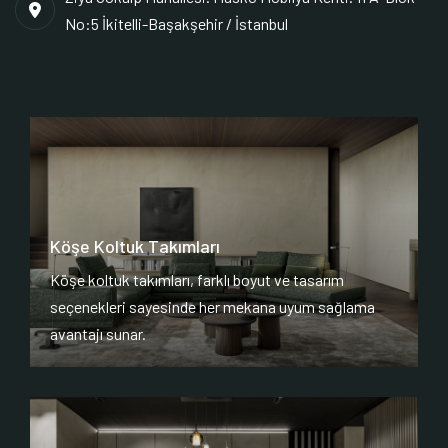
No:5 İkitelli-Başakşehir / İstanbul
Köşe Koltuk Takımları
Köşe koltuk takımları, farklı boyut ve tasarım
seçenekleri sayesinde her mekana uyum sağlama
avantajı sunar.