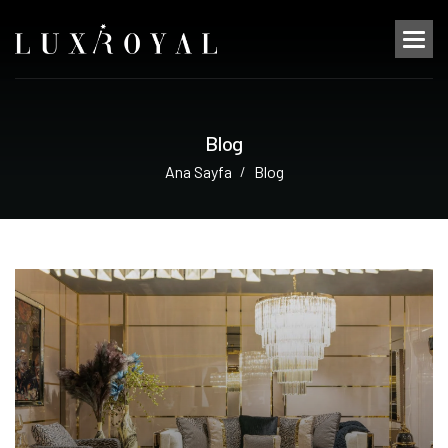
B
l
o
g
Ana Sayfa
Blog