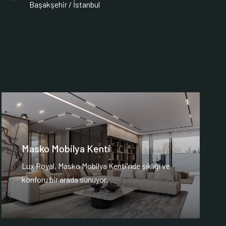
Başakşehir / İstanbul
Masko Mobilya Kenti
Lux Royal, Masko Mobilya Kenti'nde şıklığı ve
konforu bir arada sunuyor.