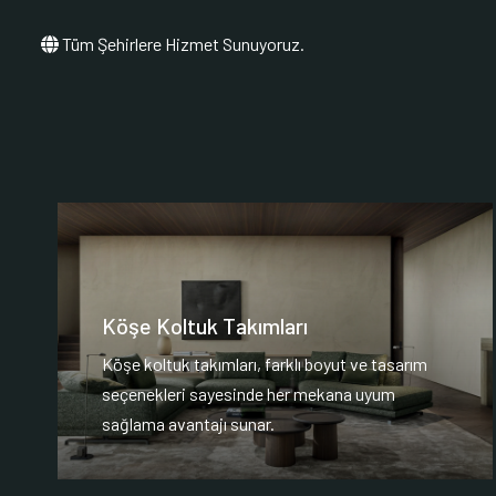
Tüm Şehirlere Hizmet Sunuyoruz.
Köşe Koltuk Takımları
Köşe koltuk takımları, farklı boyut ve tasarım
seçenekleri sayesinde her mekana uyum
sağlama avantajı sunar.