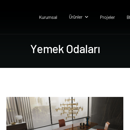
Ürünler
Kurumsal
Projeler
B
Y
e
m
e
k
O
d
a
l
a
r
ı