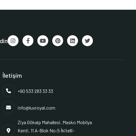
din
İletişim
+90 533 283 33 33
info@luxroyal.com
Ziya Gökalp Mahallesi. Masko Mobilya
Kenti. 11 A-Blok No:5 İkitelli-