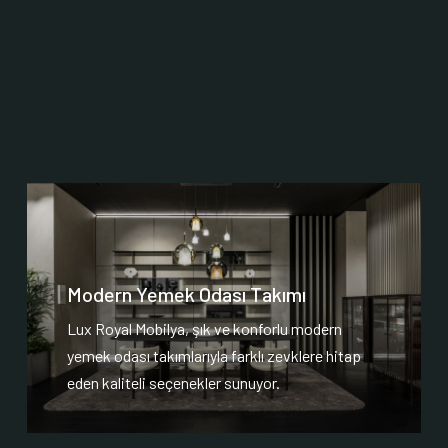
Modern Yemek Odası Takımı
Lux Royal Mobilya, şık ve konforlu modern
yemek odası takımlarıyla farklı zevklere hitap
eden kaliteli seçenekler sunuyor.