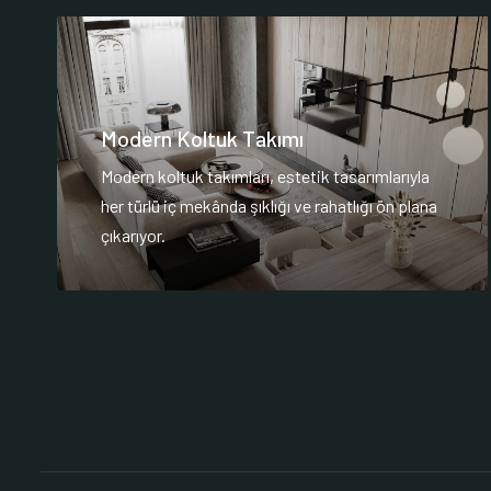
Modern Koltuk Takımı
Modern koltuk takımları, estetik tasarımlarıyla
her türlü iç mekânda şıklığı ve rahatlığı ön plana
çıkarıyor.