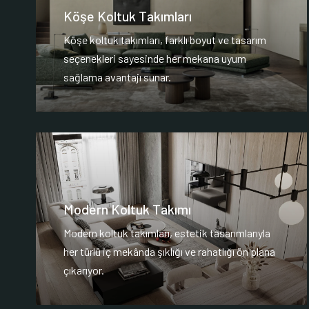
Köşe Koltuk Takımları
Köşe koltuk takımları, farklı boyut ve tasarım
seçenekleri sayesinde her mekana uyum
sağlama avantajı sunar.
Modern Koltuk Takımı
Modern koltuk takımları, estetik tasarımlarıyla
her türlü iç mekânda şıklığı ve rahatlığı ön plana
çıkarıyor.