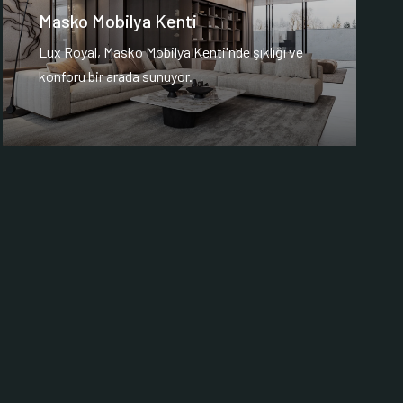
Masko Mobilya Kenti
Lux Royal, Masko Mobilya Kenti'nde şıklığı ve
konforu bir arada sunuyor.