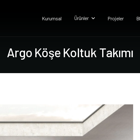
Ürünler
Kurumsal
Projeler
B
A
r
g
o
K
ö
ş
e
K
o
l
t
u
k
T
a
k
ı
m
ı