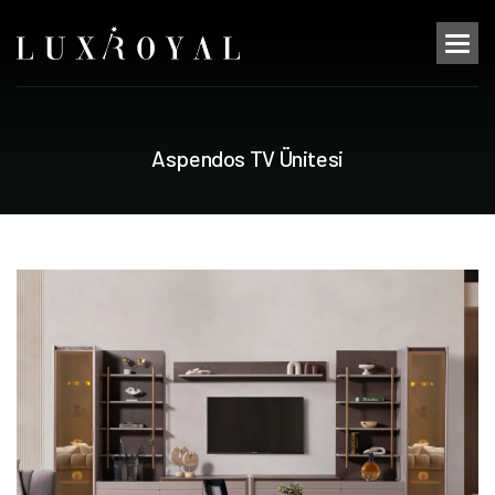
A
s
p
e
n
d
o
s
T
V
Ü
n
i
t
e
s
i