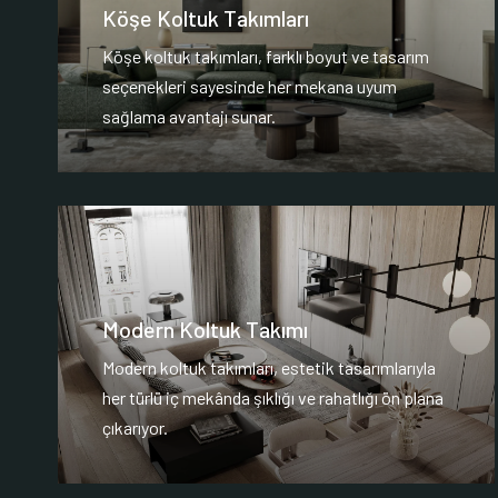
Köşe Koltuk Takımları
Köşe koltuk takımları, farklı boyut ve tasarım
seçenekleri sayesinde her mekana uyum
sağlama avantajı sunar.
Modern Koltuk Takımı
Modern koltuk takımları, estetik tasarımlarıyla
her türlü iç mekânda şıklığı ve rahatlığı ön plana
çıkarıyor.