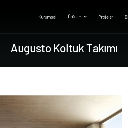
Ürünler
Kurumsal
Projeler
B
A
u
g
u
s
t
o
K
o
l
t
u
k
T
a
k
ı
m
ı