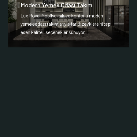
Modern Yemek Odası Takımı
Lux Royal Mobilya, şık ve konforlu modern
yemek odası takımlarıyla farklı zevklere hitap
eden kaliteli seçenekler sunuyor.