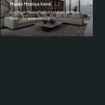
Masko Mobilya Kenti
Lux Royal, Masko Mobilya Kenti'nde şıklığı ve
konforu bir arada sunuyor.