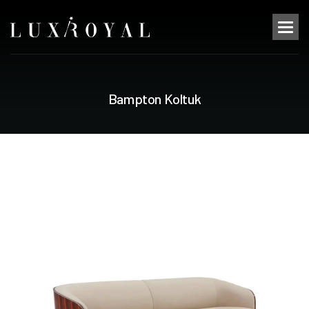
B
a
m
p
t
o
n
K
o
l
t
u
k