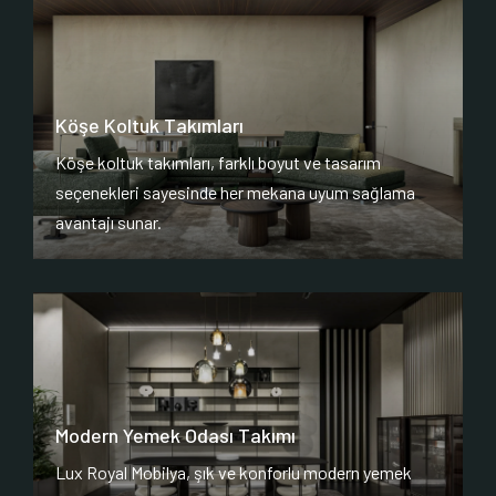
Köşe Koltuk Takımları
Köşe koltuk takımları, farklı boyut ve tasarım
seçenekleri sayesinde her mekana uyum sağlama
avantajı sunar.
Modern Yemek Odası Takımı
Lux Royal Mobilya, şık ve konforlu modern yemek