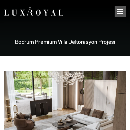
B
o
d
r
u
m
P
r
e
m
i
u
m
V
i
l
l
a
D
e
k
o
r
a
s
y
o
n
P
r
o
j
e
s
i