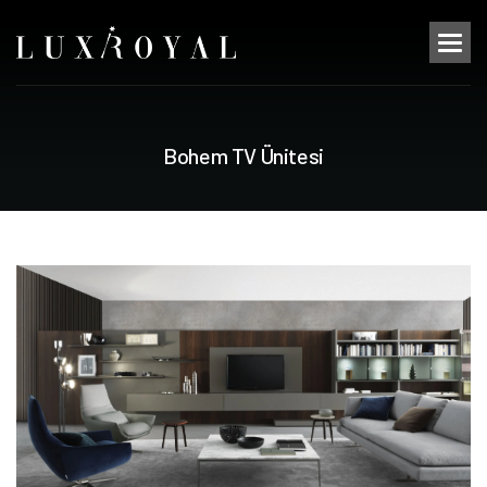
B
o
h
e
m
T
V
Ü
n
i
t
e
s
i