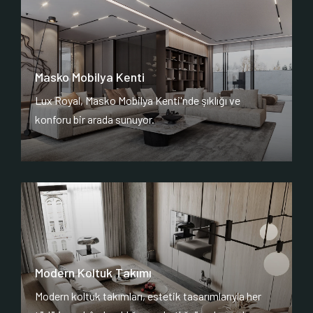
Masko Mobilya Kenti
Lux Royal, Masko Mobilya Kenti'nde şıklığı ve
konforu bir arada sunuyor.
Modern Koltuk Takımı
Modern koltuk takımları, estetik tasarımlarıyla her