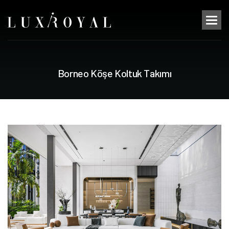
B
o
r
n
e
o
K
ö
ş
e
K
o
l
t
u
k
T
a
k
ı
m
ı