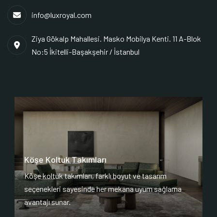
info@luxroyal.com
Ziya Gökalp Mahallesi. Masko Mobilya Kenti. 11 A-Blok
No:5 İkitelli-Başakşehir / İstanbul
Köşe Koltuk Takımları
Köşe koltuk takımları, farklı boyut ve tasarım
seçenekleri sayesinde her mekana uyum sağlama
avantajı sunar.