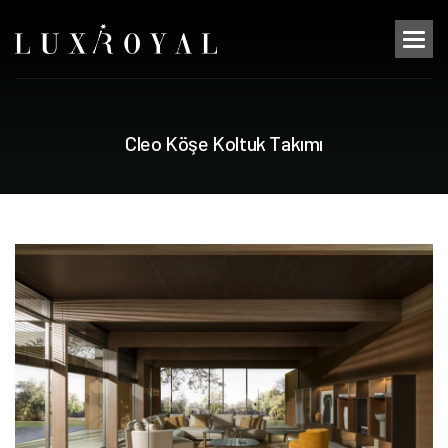
C
l
e
o
K
ö
ş
e
K
o
l
t
u
k
T
a
k
ı
m
ı