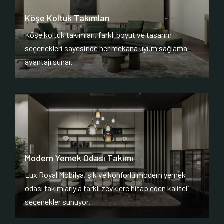
Köşe Koltuk Takımları
Köşe koltuk takımları, farklı boyut ve tasarım
seçenekleri sayesinde her mekana uyum sağlama
avantajı sunar.
Modern Yemek Odası Takımı
Lux Royal Mobilya, şık ve konforlu modern yemek
odası takımlarıyla farklı zevklere hitap eden kaliteli
seçenekler sunuyor.