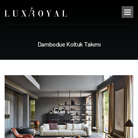
D
a
m
b
o
d
u
e
K
o
l
t
u
k
T
a
k
ı
m
ı