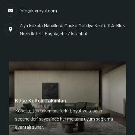
info@luxroyal.com
Ziya Gökalp Mahallesi. Masko Mobilya Kenti. 11 A-Blok
No:5 İkitelli-Başakşehir / İstanbul
Köşe Koltuk Takımları
Köşe koltuk takımları, farklı boyut ve tasarım
seçenekleri sayesinde her mekana uyum sağlama
avantajı sunar.