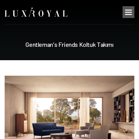
G
e
n
t
l
e
m
a
n
'
s
F
r
i
e
n
d
s
K
o
l
t
u
k
T
a
k
ı
m
ı