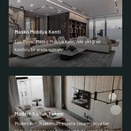
Masko Mobilya Kenti
Lux Royal, Masko Mobilya Kenti'nde şıklığı ve
konforu bir arada sunuyor.
Modern Koltuk Takımı
Modern koltuk takımları, estetik tasarımlarıyla her