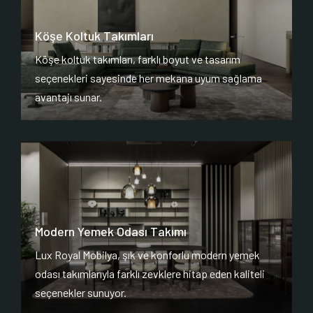
Köşe Koltuk Takımları
Köşe koltuk takımları, farklı boyut ve tasarım
seçenekleri sayesinde her mekana uyum sağlama
avantajı sunar.
Modern Yemek Odası Takımı
Lux Royal Mobilya, şık ve konforlu modern yemek
odası takımlarıyla farklı zevklere hitap eden kaliteli
seçenekler sunuyor.