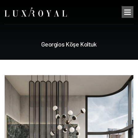
G
e
o
r
g
i
o
s
K
ö
ş
e
K
o
l
t
u
k