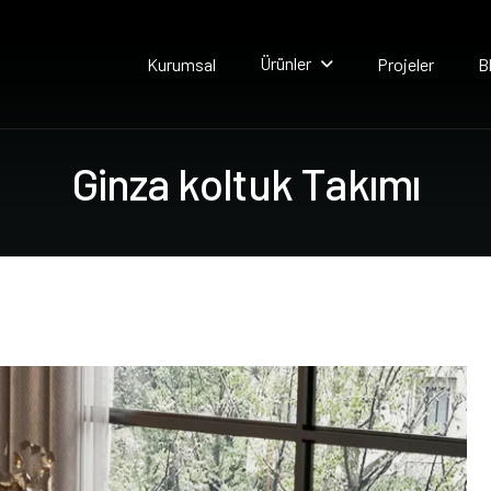
Ürünler
Kurumsal
Projeler
B
G
i
n
z
a
k
o
l
t
u
k
T
a
k
ı
m
ı