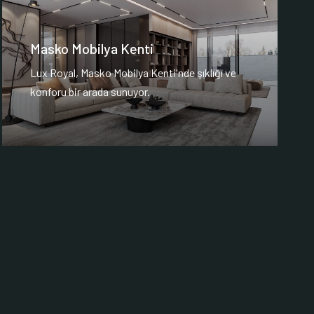
Masko Mobilya Kenti
Lux Royal, Masko Mobilya Kenti'nde şıklığı ve
konforu bir arada sunuyor.