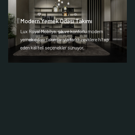
Modern Yemek Odası Takımı
Lux Royal Mobilya, şık ve konforlu modern
yemek odası takımlarıyla farklı zevklere hitap
eden kaliteli seçenekler sunuyor.