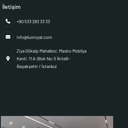
İletişim
+90 533 283 33 33
info@luxroyal.com
Ziya Gökalp Mahallesi. Masko Mobilya
Kenti. 11 A-Blok No:5 İkitelli-
Başakşehir / İstanbul