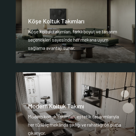
Köşe Koltuk Takımları
Köşe koltuk takımları, farklı boyut ve tasarım
seçenekleri sayesinde her mekana uyum
sağlama avantajı sunar.
Modern Koltuk Takımı
Modern koltuk takımları, estetik tasarımlarıyla
her türlü iç mekânda şıklığı ve rahatlığı ön plana
çıkarıyor.