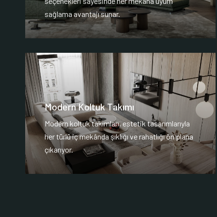
seçenekleri sayesinde her mekana uyum
sağlama avantajı sunar.
Modern Koltuk Takımı
Modern koltuk takımları, estetik tasarımlarıyla
her türlü iç mekânda şıklığı ve rahatlığı ön plana
çıkarıyor.