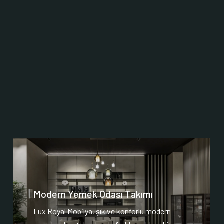
Modern Yemek Odası Takımı
Lux Royal Mobilya, şık ve konforlu modern