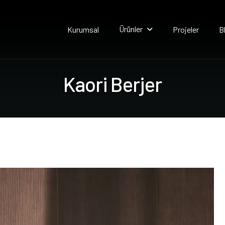
Ürünler
Kurumsal
Projeler
B
K
a
o
r
i
B
e
r
j
e
r