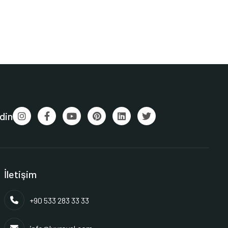
din
İletişim
+90 533 283 33 33