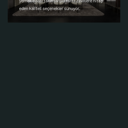
yemek odası takımlarıyla farklı zevklere hitap
eden kaliteli seçenekler sunuyor.