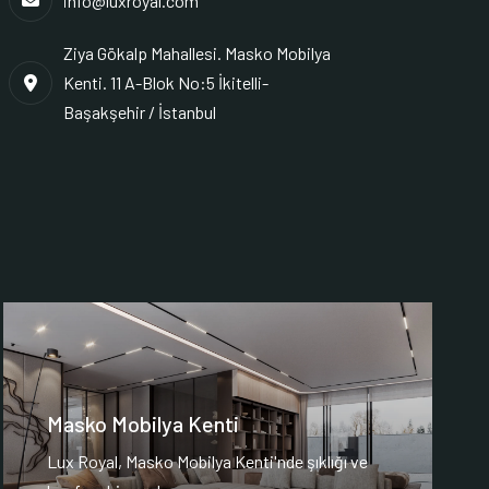
info@luxroyal.com
Ziya Gökalp Mahallesi. Masko Mobilya
Kenti. 11 A-Blok No:5 İkitelli-
Başakşehir / İstanbul
Masko Mobilya Kenti
Lux Royal, Masko Mobilya Kenti'nde şıklığı ve