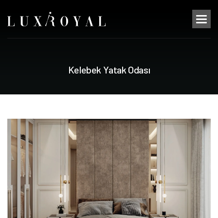
K
e
l
e
b
e
k
Y
a
t
a
k
O
d
a
s
ı