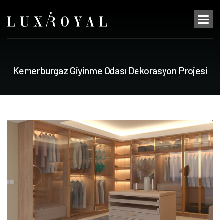
K
e
m
e
r
b
u
r
g
a
z
G
i
y
i
n
m
e
O
d
a
s
ı
D
e
k
o
r
a
s
y
o
n
P
r
o
j
e
s
i