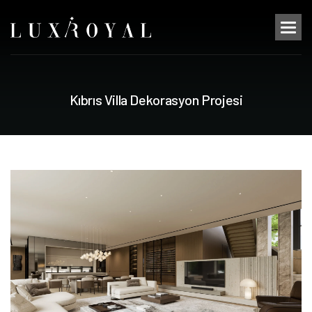
K
ı
b
r
ı
s
V
i
l
l
a
D
e
k
o
r
a
s
y
o
n
P
r
o
j
e
s
i