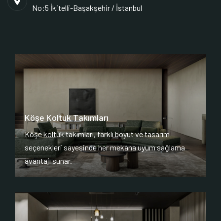
No:5 İkitelli-Başakşehir / İstanbul
Köşe Koltuk Takımları
Köşe koltuk takımları, farklı boyut ve tasarım
seçenekleri sayesinde her mekana uyum sağlama
avantajı sunar.