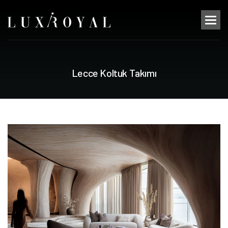
L
e
c
c
e
K
o
l
t
u
k
T
a
k
ı
m
ı