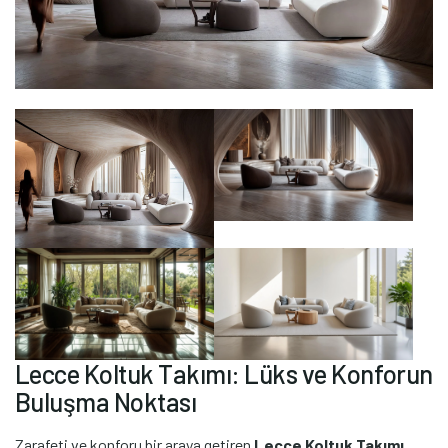
L
e
c
c
e
K
o
l
t
u
k
T
a
k
ı
m
ı
:
L
ü
k
s
v
e
K
o
n
f
o
r
u
n
B
u
l
u
ş
m
a
N
o
k
t
a
s
ı
Zarafeti ve konforu bir araya getiren
Lecce Koltuk Takımı
,