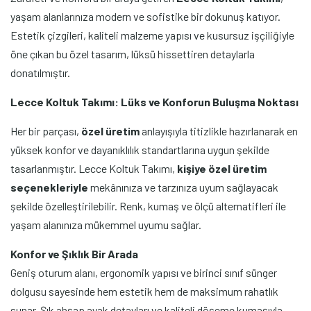
yaşam alanlarınıza modern ve sofistike bir dokunuş katıyor.
Estetik çizgileri, kaliteli malzeme yapısı ve kusursuz işçiliğiyle
öne çıkan bu özel tasarım, lüksü hissettiren detaylarla
donatılmıştır.
Lecce Koltuk Takımı: Lüks ve Konforun Buluşma Noktası
Her bir parçası,
özel üretim
anlayışıyla titizlikle hazırlanarak en
yüksek konfor ve dayanıklılık standartlarına uygun şekilde
tasarlanmıştır. Lecce Koltuk Takımı,
kişiye özel üretim
seçenekleriyle
mekânınıza ve tarzınıza uyum sağlayacak
şekilde özelleştirilebilir. Renk, kumaş ve ölçü alternatifleri ile
yaşam alanınıza mükemmel uyumu sağlar.
Konfor ve Şıklık Bir Arada
Geniş oturum alanı, ergonomik yapısı ve birinci sınıf sünger
dolgusu sayesinde hem estetik hem de maksimum rahatlık
sunar. Şık ahşap ayak detayları ve kaliteli döşeme kumaşıyla