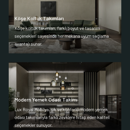
Köşe Koltuk Takımları
Köşe koltuk takımları, farklı boyut ve tasarım
seçenekleri sayesinde her mekana uyum sağlama
avantajı sunar.
Modern Yemek Odası Takımı
Lux Royal Mobilya, şık ve konforlu modern yemek
odası takımlarıyla farklı zevklere hitap eden kaliteli
seçenekler sunuyor.