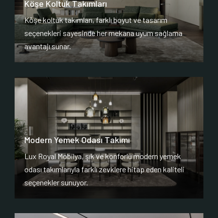
Köşe Koltuk Takımları
Köşe koltuk takımları, farklı boyut ve tasarım
seçenekleri sayesinde her mekana uyum sağlama
avantajı sunar.
Modern Yemek Odası Takımı
Lux Royal Mobilya, şık ve konforlu modern yemek
odası takımlarıyla farklı zevklere hitap eden kaliteli
seçenekler sunuyor.