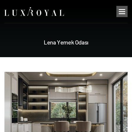
L
e
n
a
Y
e
m
e
k
O
d
a
s
ı