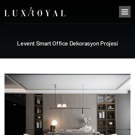
L
e
v
e
n
t
S
m
a
r
t
O
f
f
i
c
e
D
e
k
o
r
a
s
y
o
n
P
r
o
j
e
s
i