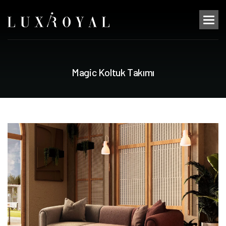
M
a
g
i
c
K
o
l
t
u
k
T
a
k
ı
m
ı