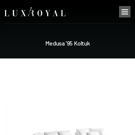
M
e
d
u
s
a
'
9
5
K
o
l
t
u
k