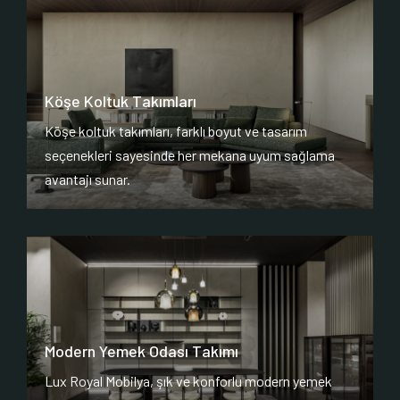
Köşe Koltuk Takımları
Köşe koltuk takımları, farklı boyut ve tasarım
seçenekleri sayesinde her mekana uyum sağlama
avantajı sunar.
Modern Yemek Odası Takımı
Lux Royal Mobilya, şık ve konforlu modern yemek