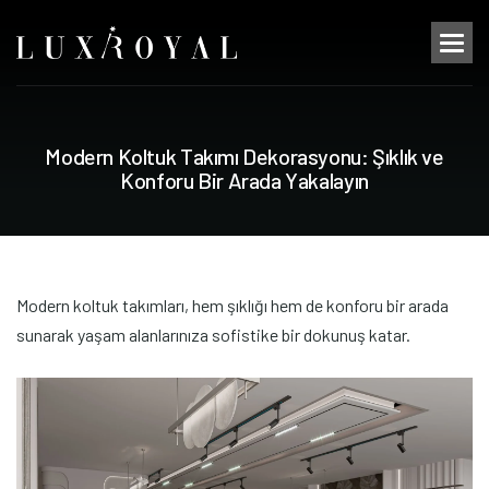
M
o
d
e
r
n
K
o
l
t
u
k
T
a
k
ı
m
ı
D
e
k
o
r
a
s
y
o
n
u
:
Ş
ı
k
l
ı
k
v
e
K
o
n
f
o
r
u
B
i
r
A
r
a
d
a
Y
a
k
a
l
a
y
ı
n
Modern koltuk takımları, hem şıklığı hem de konforu bir arada
sunarak yaşam alanlarınıza sofistike bir dokunuş katar.