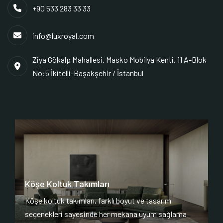
+90 533 283 33 33
info@luxroyal.com
Ziya Gökalp Mahallesi. Masko Mobilya Kenti. 11 A-Blok
No:5 İkitelli-Başakşehir / İstanbul
Köşe Koltuk Takımları
Köşe koltuk takımları, farklı boyut ve tasarım
seçenekleri sayesinde her mekana uyum sağlama