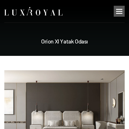
O
r
i
o
n
X
l
Y
a
t
a
k
O
d
a
s
ı