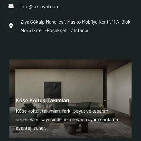
info@luxroyal.com
Ziya Gökalp Mahallesi. Masko Mobilya Kenti. 11 A-Blok
No:5 İkitelli-Başakşehir / İstanbul
Köşe Koltuk Takımları
Köşe koltuk takımları, farklı boyut ve tasarım
seçenekleri sayesinde her mekana uyum sağlama
avantajı sunar.