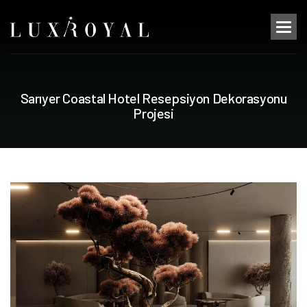
S
a
r
ı
y
e
r
C
o
a
s
t
a
l
H
o
t
e
l
R
e
s
e
p
s
i
y
o
n
D
e
k
o
r
a
s
y
o
n
u
P
r
o
j
e
s
i