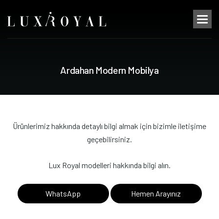
A
r
d
a
h
a
n
M
o
d
e
r
n
M
o
b
i
l
y
a
Ürünlerimiz hakkında detaylı bilgi almak için bizimle iletişime
geçebilirsiniz.
Lux Royal modelleri hakkında bilgi alın.
WhatsApp
Hemen Arayınız