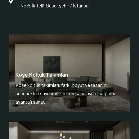
No:5 İkitelli-Başakşehir / İstanbul
Köşe Koltuk Takımları
Köşe koltuk takımları, farklı boyut ve tasarım
seçenekleri sayesinde her mekana uyum sağlama
avantajı sunar.