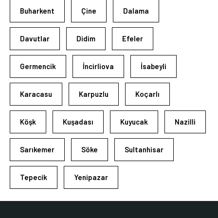
Buharkent
Çine
Dalama
Davutlar
Didim
Efeler
Germencik
İncirliova
İsabeyli
Karacasu
Karpuzlu
Koçarlı
Köşk
Kuşadası
Kuyucak
Nazilli
Sarıkemer
Söke
Sultanhisar
Tepecik
Yenipazar