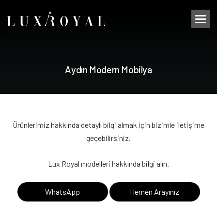
A
y
d
ı
n
M
o
d
e
r
n
M
o
b
i
l
y
a
Ürünlerimiz hakkında detaylı bilgi almak için bizimle iletişime
geçebilirsiniz.
Lux Royal modelleri hakkında bilgi alın.
WhatsApp
Hemen Arayınız