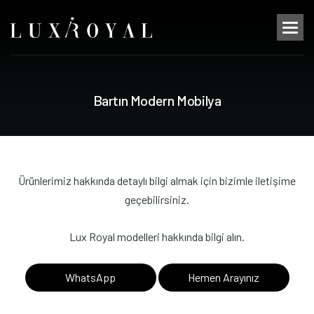
B
a
r
t
ı
n
M
o
d
e
r
n
M
o
b
i
l
y
a
Ürünlerimiz hakkında detaylı bilgi almak için bizimle iletişime
geçebilirsiniz.
Lux Royal modelleri hakkında bilgi alın.
WhatsApp
Hemen Arayınız