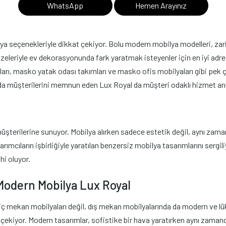
WhatsApp
Hemen Arayınız
 seçenekleriyle dikkat çekiyor. Bolu modern mobilya modelleri, zarif ta
zeleriyle ev dekorasyonunda fark yaratmak isteyenler için en iyi adres
ı, masko yatak odası takımları ve masko ofis mobilyaları gibi pek ç
a müşterilerini memnun eden Lux Royal da müşteri odaklı hizmet anlay
terilerine sunuyor. Mobilya alırken sadece estetik değil, aynı zamand
arımcıların işbirliğiyle yaratılan benzersiz mobilya tasarımlarını serg
hi oluyor.
Modern Mobilya Lux Royal
 iç mekan mobilyaları değil, dış mekan mobilyalarında da modern ve lü
i çekiyor. Modern tasarımlar, sofistike bir hava yaratırken aynı zamand