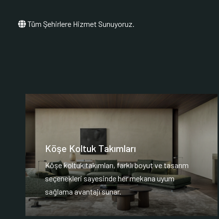
Tüm Şehirlere Hizmet Sunuyoruz.
Köşe Koltuk Takımları
Köşe koltuk takımları, farklı boyut ve tasarım
seçenekleri sayesinde her mekana uyum
sağlama avantajı sunar.