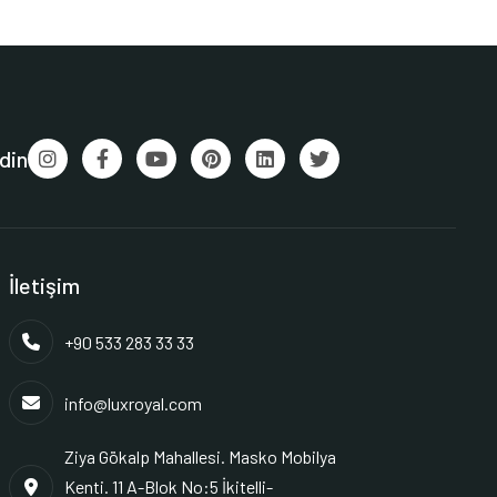
din
İletişim
+90 533 283 33 33
info@luxroyal.com
Ziya Gökalp Mahallesi. Masko Mobilya
Kenti. 11 A-Blok No:5 İkitelli-