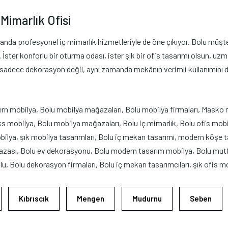
Mimarlık Ofisi
da profesyonel iç mimarlık hizmetleriyle de öne çıkıyor. Bolu müşteri
ster konforlu bir oturma odası, ister şık bir ofis tasarımı olsun, uzman
, sadece dekorasyon değil, aynı zamanda mekânın verimli kullanımını d
n mobilya, Bolu mobilya mağazaları, Bolu mobilya firmaları, Masko 
mobilya, Bolu mobilya mağazaları, Bolu iç mimarlık, Bolu ofis mobily
ya, şık mobilya tasarımları, Bolu iç mekan tasarımı, modern köşe tak
zası, Bolu ev dekorasyonu, Bolu modern tasarım mobilya, Bolu mutfa
u, Bolu dekorasyon firmaları, Bolu iç mekan tasarımcıları, şık ofis mo
Kıbrıscık
Mengen
Mudurnu
Seben