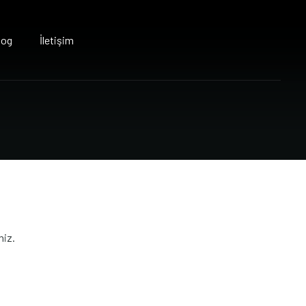
log
İletişim
niz.