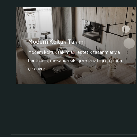
Modern Koltuk Takımı
Modern koltuk takımları, estetik tasarımlarıyla
her türlü iç mekânda şıklığı ve rahatlığı ön plana
çıkarıyor.