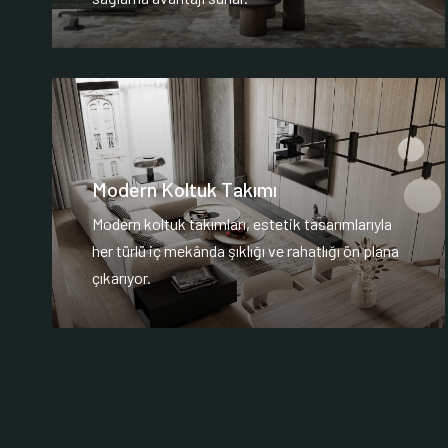
Modern Koltuk Takımı
Modern koltuk takımları, estetik tasarımlarıyla
her türlü iç mekânda şıklığı ve rahatlığı ön plana
çıkarıyor.