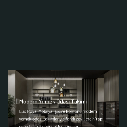
Modern Yemek Odası Takımı
Lux Royal Mobilya, şık ve konforlu modern
yemek odası takımlarıyla farklı zevklere hitap
eden kaliteli seçenekler sunuyor.