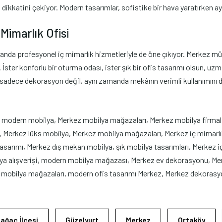
n dikkatini çekiyor. Modern tasarımlar, sofistike bir hava yaratırken a
Mimarlık Ofisi
nda profesyonel iç mimarlık hizmetleriyle de öne çıkıyor. Merkez müşt
ster konforlu bir oturma odası, ister şık bir ofis tasarımı olsun, uzman
, sadece dekorasyon değil, aynı zamanda mekânın verimli kullanımını d
 modern mobilya, Merkez mobilya mağazaları, Merkez mobilya firmal
erkez lüks mobilya, Merkez mobilya mağazaları, Merkez iç mimarlık,
sarımı, Merkez dış mekan mobilya, şık mobilya tasarımları, Merkez iç
lya alışverişi, modern mobilya mağazası, Merkez ev dekorasyonu, M
v mobilya mağazaları, modern ofis tasarımı Merkez, Merkez dekorasyon
ağaç İlçesi
Güzelyurt
Merkez
Ortaköy