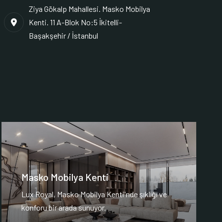
Ziya Gökalp Mahallesi. Masko Mobilya
Kenti. 11 A-Blok No:5 İkitelli-
Başakşehir / İstanbul
Masko Mobilya Kenti
Lux Royal, Masko Mobilya Kenti'nde şıklığı ve
konforu bir arada sunuyor.