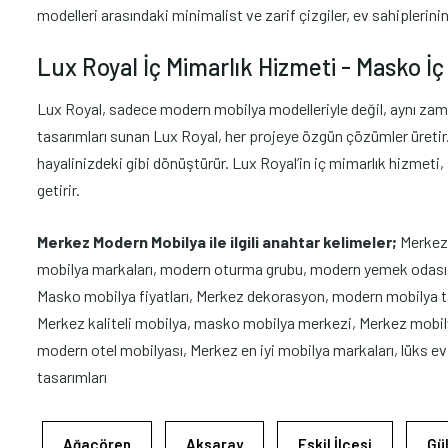
modelleri arasındaki minimalist ve zarif çizgiler, ev sahiplerini
Lux Royal İç Mimarlık Hizmeti - Masko İç 
Lux Royal, sadece modern mobilya modelleriyle değil, aynı zama
tasarımları sunan Lux Royal, her projeye özgün çözümler üretir. İ
hayalinizdeki gibi dönüştürür. Lux Royal’in iç mimarlık hizmeti
getirir.
Merkez Modern Mobilya ile ilgili anahtar kelimeler;
Merkez
mobilya markaları, modern oturma grubu, modern yemek odası, M
Masko mobilya fiyatları, Merkez dekorasyon, modern mobilya ta
Merkez kaliteli mobilya, masko mobilya merkezi, Merkez mobi
modern otel mobilyası, Merkez en iyi mobilya markaları, lüks e
tasarımları
Ağaçören
Aksaray
Eskil İlçesi
Gül