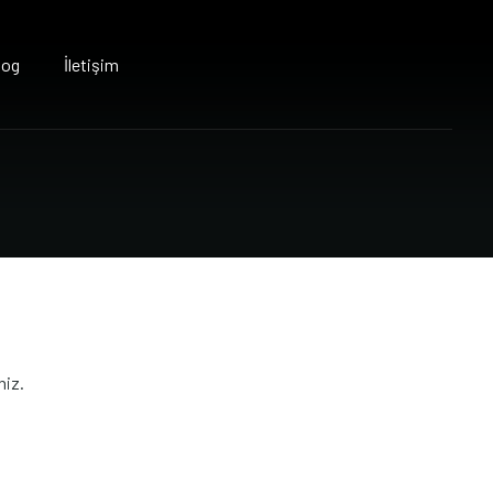
log
İletişim
niz.