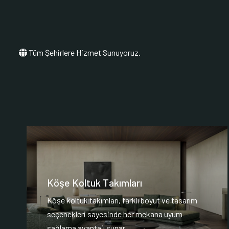
Tüm Şehirlere Hizmet Sunuyoruz.
Köşe Koltuk Takımları
Köşe koltuk takımları, farklı boyut ve tasarım
seçenekleri sayesinde her mekana uyum
sağlama avantajı sunar.