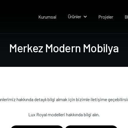
Ürünler
Kurumsal
Projeler
B
M
e
r
k
e
z
M
o
d
e
r
n
M
o
b
i
l
y
a
nlerimiz hakkında detaylı bilgi almak için bizimle iletişime geçebilirsi
Lux Royal modelleri hakkında bilgi alın.