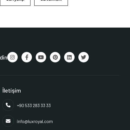
din
İletişim
+90 533 283 33 33
info@luxroyal.com