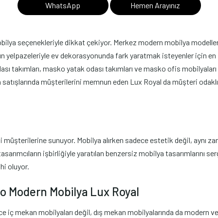
WhatsApp
Hemen Arayınız
lya seçenekleriyle dikkat çekiyor. Merkez modern mobilya modelleri, za
n yelpazeleriyle ev dekorasyonunda fark yaratmak isteyenler için en i
ı takımları, masko yatak odası takımları ve masko ofis mobilyaları 
satışlarında müşterilerini memnun eden Lux Royal da müşteri odaklı 
üşterilerine sunuyor. Mobilya alırken sadece estetik değil, aynı zam
tasarımcıların işbirliğiyle yaratılan benzersiz mobilya tasarımlarını s
hi oluyor.
ko Modern Mobilya Lux Royal
ce iç mekan mobilyaları değil, dış mekan mobilyalarında da modern v