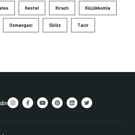
eles
Kestel
Kirazlı
Küçükkumla
Osmangazi
Sölöz
Tacir
din