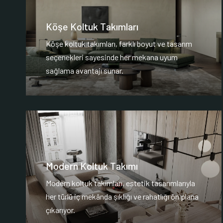
Köşe Koltuk Takımları
Köşe koltuk takımları, farklı boyut ve tasarım
seçenekleri sayesinde her mekana uyum
sağlama avantajı sunar.
Modern Koltuk Takımı
Modern koltuk takımları, estetik tasarımlarıyla
her türlü iç mekânda şıklığı ve rahatlığı ön plana
çıkarıyor.