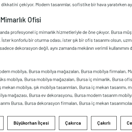
n dikkatini çekiyor. Modern tasarımlar, sofistike bir hava yaratırken a
Mimarlık Ofisi
da profesyonel iç mimarlık hizmetleriyle de öne çıkıyor. Bursa müşte
ster konforlu bir oturma odası, ister şık bir ofis tasarımı olsun, uzman
, sadece dekorasyon değil, aynı zamanda mekânın verimli kullanımını d
dern mobilya, Bursa mobilya mağazaları, Bursa mobilya firmaları, 
s mobilya, Bursa mobilya mağazaları, Bursa iç mimarlık, Bursa ofis
 mekan mobilya, şık mobilya tasarımları, Bursa iç mekan tasarımı, mod
lya mağazası, Bursa ev dekorasyonu, Bursa modern tasarım mobilya,
rımı Bursa, Bursa dekorasyon firmaları, Bursa iç mekan tasarımcıları
Büyükorhan İlçesi
Çakırca
Çakırlı
Ce