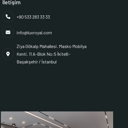
İletişim
+90 533 283 33 33
info@luxroyal.com
Ziya Gökalp Mahallesi. Masko Mobilya
Kenti. 11 A-Blok No:5 İkitelli-
Başakşehir / İstanbul