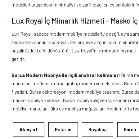
modelleri arasındaki minimalist ve zarif çizgiler, ev sahiplerini
Lux Royal İç Mimarlık Hizmeti - Masko İç 
Lux Royal, sadece modern mobilya modelleriyle değil, aynı zaman
tasarımları sunan Lux Royal, her projeye özgün çözümler üretir. İ
hayalinizdeki gibi dönüştürür. Lux Royal’in iç mimarlık hizmeti
getirir.
Bursa Modern Mobilya ile ilgili anahtar kelimeler;
Bursa mo
markaları, modern oturma grubu, modern yemek odası, Bursa lük
fiyatları, Bursa dekorasyon, modern mobilya tasarımı, Bursa dış
masko mobilya merkezi, Bursa mobilya alışverişi, modern mobi
mobilya markaları, lüks ev mobilya mağazaları, modern ofis tasa
Alanyurt
Balarim
Boyalıca
Bursa