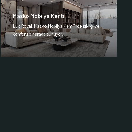
Masko Mobilya Kenti
Lux Royal, Masko Mobilya Kenti'nde şıklığı ve
konforu bir arada sunuyor.