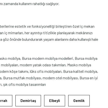
ynı zamanda kullanım rahatlığı sağlıyor.
rilerine estetik ve fonksiyonelliği birleştiren özel iç mekan
 iç mimarları, her ayrıntıyı titizlikle planlayarak mekânınızı
a göz önünde bulundurarak yaşam alanlarını daha kullanışlı hale
Masko mobilya, Bursa modern mobilya modelleri, Bursa mobilya
 mobilyaları, modern yatak odası takımları, Masko mobilya
ern köşe takımı, lüks ofis mobilyaları, Bursa kaliteli mobilya,
 Bursa mutfak mobilyası, modern otel mobilyası, Bursa en iyi
, şık ofis mobilya tasarımları
rrah
Demirtaş
Elbeyli
Gemlik