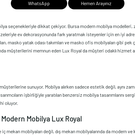
WhatsApp
Hemen Arayınız
a seçenekleriyle dikkat çekiyor. Bursa modern mobilya modelleri, zarif
zeleriyle ev dekorasyonunda fark yaratmak isteyenler için en iyi adres
ı, masko yatak odası takımları ve masko ofis mobilyaları gibi pek ç
nda müşterilerini memnun eden Lux Royal da müşteri odaklı hizmet anla
şterilerine sunuyor. Mobilya alırken sadece estetik değil, aynı zama
sarımcıların işbirliğiyle yaratılan benzersiz mobilya tasarımlarını ser
hi oluyor.
o Modern Mobilya Lux Royal
e iç mekan mobilyaları değil, dış mekan mobilyalarında da modern ve 