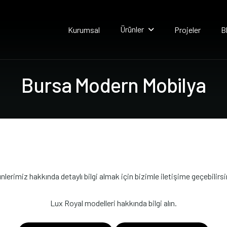
Ürünler
Kurumsal
Projeler
B
B
u
r
s
a
M
o
d
e
r
n
M
o
b
i
l
y
a
nlerimiz hakkında detaylı bilgi almak için bizimle iletişime geçebilirsi
Lux Royal modelleri hakkında bilgi alın.