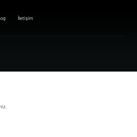
log
İletişim
niz.