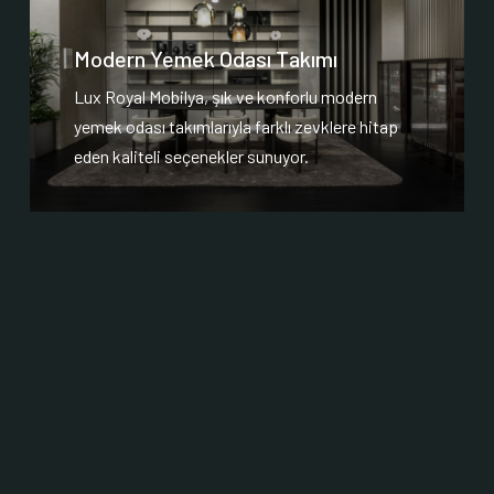
Modern Yemek Odası Takımı
Lux Royal Mobilya, şık ve konforlu modern
yemek odası takımlarıyla farklı zevklere hitap
eden kaliteli seçenekler sunuyor.