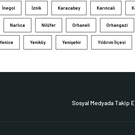
İnegol
İznik
Karacabey
Karıncalı
K
Narlıca
Nilüfer
Orhaneli
Orhangazi
Yenice
Yeniköy
Yenişehir
Yıldırım İlçesi
Sosyal Medyada Takip E