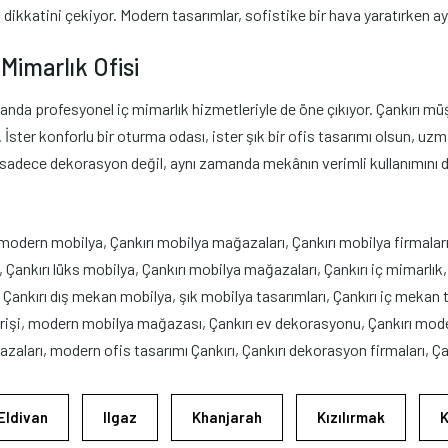
n dikkatini çekiyor. Modern tasarımlar, sofistike bir hava yaratırken a
Mimarlık Ofisi
da profesyonel iç mimarlık hizmetleriyle de öne çıkıyor. Çankırı müşt
ster konforlu bir oturma odası, ister şık bir ofis tasarımı olsun, uzman
, sadece dekorasyon değil, aynı zamanda mekânın verimli kullanımını d
 modern mobilya, Çankırı mobilya mağazaları, Çankırı mobilya firmalar
nkırı lüks mobilya, Çankırı mobilya mağazaları, Çankırı iç mimarlık, 
Çankırı dış mekan mobilya, şık mobilya tasarımları, Çankırı iç mekan t
verişi, modern mobilya mağazası, Çankırı ev dekorasyonu, Çankırı mod
zaları, modern ofis tasarımı Çankırı, Çankırı dekorasyon firmaları, Çan
Eldivan
Ilgaz
Khanjarah
Kızılırmak