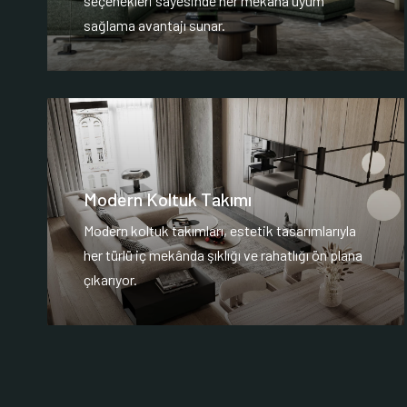
seçenekleri sayesinde her mekana uyum
sağlama avantajı sunar.
Modern Koltuk Takımı
Modern koltuk takımları, estetik tasarımlarıyla
her türlü iç mekânda şıklığı ve rahatlığı ön plana
çıkarıyor.