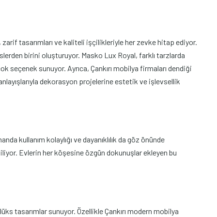
if tasarımları ve kaliteli işçilikleriyle her zevke hitap ediyor.
lerden birini oluşturuyor. Masko Lux Royal, farklı tarzlarda
k seçenek sunuyor. Ayrıca, Çankırı mobilya firmaları dendiği
layışlarıyla dekorasyon projelerine estetik ve işlevsellik
anda kullanım kolaylığı ve dayanıklılık da göz önünde
ergiliyor. Evlerin her köşesine özgün dokunuşlar ekleyen bu
lüks tasarımlar sunuyor. Özellikle Çankırı modern mobilya