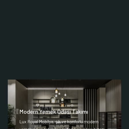
Modern Yemek Odası Takımı
Lux Royal Mobilya, şık ve konforlu modern