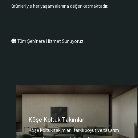
ürünleriyle her yaşam alanına değer katmaktadır.
Tüm Şehirlere Hizmet Sunuyoruz.
Köşe Koltuk Takımları
Köşe koltuk takımları, farklı boyut ve tasarım