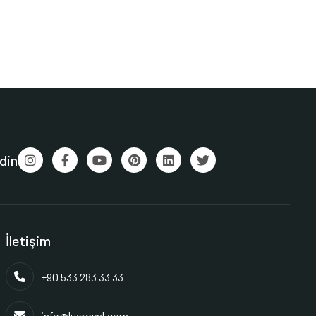
din
İletişim
+90 533 283 33 33
info@luxroyal.com