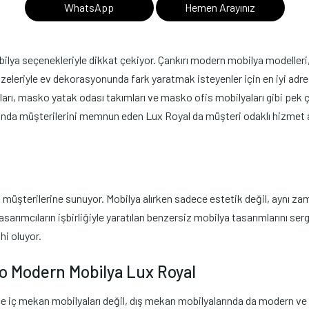
WhatsApp
Hemen Arayınız
ya seçenekleriyle dikkat çekiyor. Çankırı modern mobilya modelleri, zar
zeleriyle ev dekorasyonunda fark yaratmak isteyenler için en iyi adres
ı, masko yatak odası takımları ve masko ofis mobilyaları gibi pek ço
ında müşterilerini memnun eden Lux Royal da müşteri odaklı hizmet an
üşterilerine sunuyor. Mobilya alırken sadece estetik değil, aynı zam
tasarımcıların işbirliğiyle yaratılan benzersiz mobilya tasarımlarını s
hi oluyor.
ko Modern Mobilya Lux Royal
ce iç mekan mobilyaları değil, dış mekan mobilyalarında da modern ve 