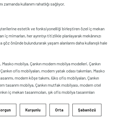
ynı zamanda kullanım rahatlığı sağlıyor.
erilerine estetik ve fonksiyonelliği birleştiren özel iç mekan
 iç mimarları, her ayrıntıyı titizlikle planlayarak mekânınızı
a göz önünde bulundurarak yaşam alanlarını daha kullanışlı hale
ı, Masko mobilya, Çankırı modern mobilya modelleri, Çankırı
Çankırı ofis mobilyaları, modern yatak odası takımları, Masko
asarımı, modern köşe takımı, lüks ofis mobilyaları, Çankırı
ern tasarım mobilya, Çankırı mutfak mobilyası, modern otel
kırı iç mekan tasarımcıları, şık ofis mobilya tasarımları
Korgun
Kurşunlu
Orta
Şabanözü