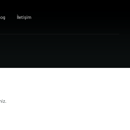
log
İletişim
niz.