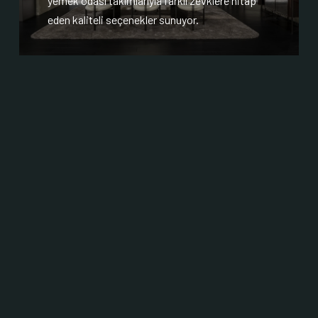
yemek odası takımlarıyla farklı zevklere hitap
eden kaliteli seçenekler sunuyor.