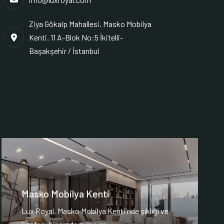
Ziya Gökalp Mahallesi. Masko Mobilya
Kenti. 11 A-Blok No:5 İkitelli-
Başakşehir / İstanbul
Masko Mobilya Kenti
Lux Royal, Masko Mobilya Kenti'nde şıklığı ve