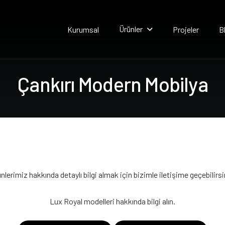
Ürünler
Kurumsal
Projeler
B
Ç
a
n
k
ı
r
ı
M
o
d
e
r
n
M
o
b
i
l
y
a
nlerimiz hakkında detaylı bilgi almak için bizimle iletişime geçebilirsi
Lux Royal modelleri hakkında bilgi alın.