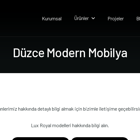
Ürünler
Kurumsal
Projeler
B
D
ü
z
c
e
M
o
d
e
r
n
M
o
b
i
l
y
a
nlerimiz hakkında detaylı bilgi almak için bizimle iletişime geçebilirsi
Lux Royal modelleri hakkında bilgi alın.