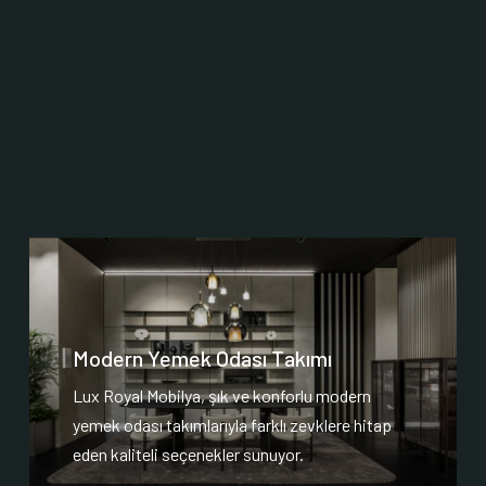
Modern Yemek Odası Takımı
Lux Royal Mobilya, şık ve konforlu modern
yemek odası takımlarıyla farklı zevklere hitap
eden kaliteli seçenekler sunuyor.