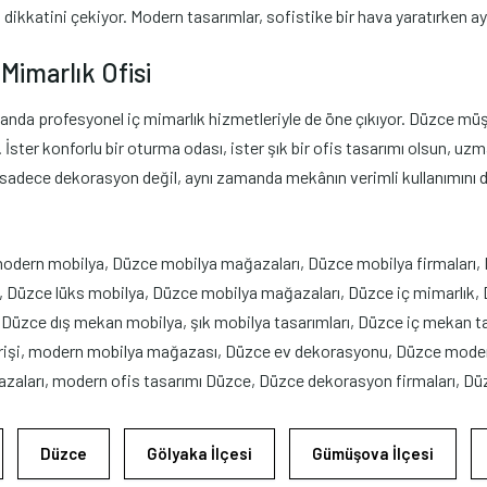
n dikkatini çekiyor. Modern tasarımlar, sofistike bir hava yaratırken a
Mimarlık Ofisi
nda profesyonel iç mimarlık hizmetleriyle de öne çıkıyor. Düzce müşte
ster konforlu bir oturma odası, ister şık bir ofis tasarımı olsun, uzman
, sadece dekorasyon değil, aynı zamanda mekânın verimli kullanımını d
odern mobilya, Düzce mobilya mağazaları, Düzce mobilya firmaları,
Düzce lüks mobilya, Düzce mobilya mağazaları, Düzce iç mimarlık, D
 Düzce dış mekan mobilya, şık mobilya tasarımları, Düzce iç mekan ta
verişi, modern mobilya mağazası, Düzce ev dekorasyonu, Düzce mode
azaları, modern ofis tasarımı Düzce, Düzce dekorasyon firmaları, Düzc
Düzce
Gölyaka İlçesi
Gümüşova İlçesi