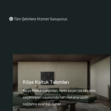
Tüm Şehirlere Hizmet Sunuyoruz.
Köşe Koltuk Takımları
Köşe koltuk takımları, farklı boyut ve tasarım
seçenekleri sayesinde her mekana uyum
sağlama avantajı sunar.