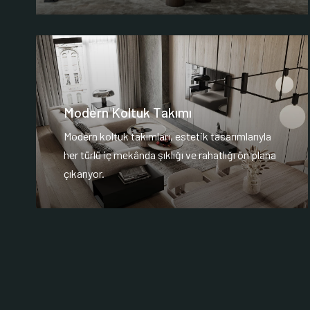
Modern Koltuk Takımı
Modern koltuk takımları, estetik tasarımlarıyla
her türlü iç mekânda şıklığı ve rahatlığı ön plana
çıkarıyor.