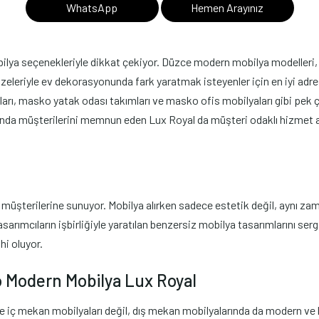
WhatsApp
Hemen Arayınız
a seçenekleriyle dikkat çekiyor. Düzce modern mobilya modelleri, zarif
zeleriyle ev dekorasyonunda fark yaratmak isteyenler için en iyi adres
ı, masko yatak odası takımları ve masko ofis mobilyaları gibi pek ç
nda müşterilerini memnun eden Lux Royal da müşteri odaklı hizmet anl
şterilerine sunuyor. Mobilya alırken sadece estetik değil, aynı zama
asarımcıların işbirliğiyle yaratılan benzersiz mobilya tasarımlarını se
hi oluyor.
o Modern Mobilya Lux Royal
e iç mekan mobilyaları değil, dış mekan mobilyalarında da modern ve