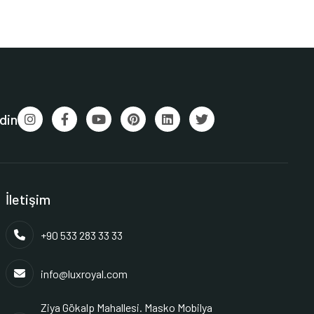
din
İletişim
+90 533 283 33 33
info@luxroyal.com
Ziya Gökalp Mahallesi. Masko Mobilya