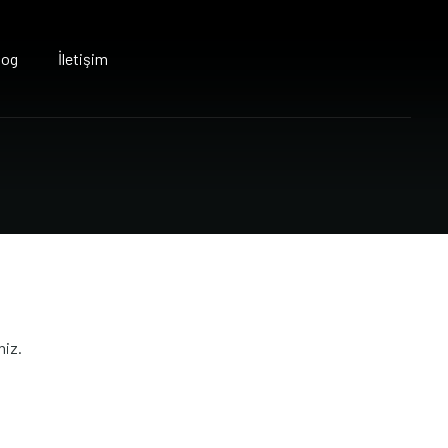
log
İletişim
niz.