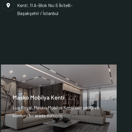
Kenti. 11 A-Blok No:5 İkitelli-
Başakşehir / İstanbul
Masko Mobilya Kenti
Lux Royal, Masko Mobilya Kenti'nde şıklığı ve
konforu bir arada sunuyor.