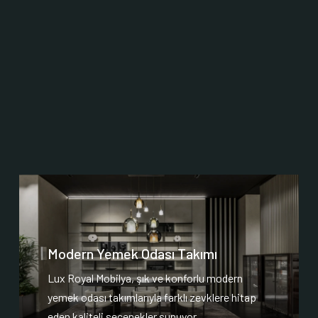
Modern Yemek Odası Takımı
Lux Royal Mobilya, şık ve konforlu modern
yemek odası takımlarıyla farklı zevklere hitap
eden kaliteli seçenekler sunuyor.