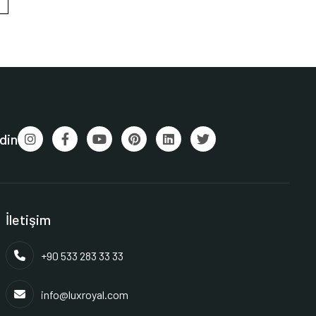
din
İletişim
+90 533 283 33 33
info@luxroyal.com