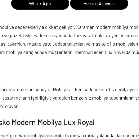
WhatsApp
Hemen Arayınız
ilya seçenekleriyle dikkat çekiyor. Karaman modern mobilya modelleri,
n yelpazeleriyle ev dekorasyonunda fark yaratmak isteyenler için en i
sı takımları, masko yatak odası takımları ve masko ofis mobilyaları
rn mobilya satışlarında müşterilerini memnun eden Lux Royal da müşt
müşterilerine sunuyor. Mobilya alırken sadece estetik değil, aynı za
 tasarımcıların işbirliğiyle yaratılan benzersiz mobilya tasarımlarını 
hi oluyor.
sko Modern Mobilya Lux Royal
dece iç mekan mobilyaları değil, dış mekan mobilyalarında da modern