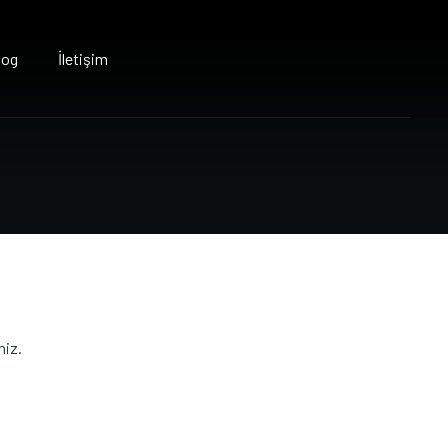
log
İletişim
niz.