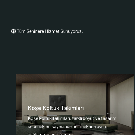
Tüm Şehirlere Hizmet Sunuyoruz.
Köşe Koltuk Takımları
Köşe koltuk takımları, farklı boyut ve tasarım
seçenekleri sayesinde her mekana uyum
sağlama avantajı sunar.