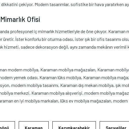
n dikkatini çekiyor. Modern tasarımlar, sofistike bir hava yaratırken a
Mimarlık Ofisi
da profesyonel iç mimarlık hizmetleriyle de öne çıkıyor. Karaman müş
tir. İster konforlu bir oturma odası, ister şık bir ofis tasarımı olsun
rlık hizmeti, sadece dekorasyon değil, aynı zamanda mekânın verimli 
an modern mobilya, Karaman mobilya mağazaları, Karaman mobilya
modern yemek odası, Karaman lüks mobilya, Karaman mobilya mağaza
rasyon, modern mobilya tasarımı, Karaman dış mekan mobilya, şık mo
sko mobilya merkezi, Karaman mobilya alışverişi, modern mobilya ma
raman en iyi mobilya markaları, lüks ev mobilya mağazaları, modern
İnönü
Karaman
Kazımkarabekir
Sarıveliler