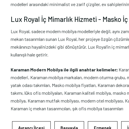
modelleri arasındaki minimalist ve zarif çizgiler, ev sahiplerini
Lux Royal İç Mimarlık Hizmeti - Masko İç 
Lux Royal, sadece modern mobilya modelleriyle değil, aynı zaman
mekan tasarımları sunan Lux Royal, her projeye özgün çözümler üre
mekânınızı hayalinizdeki gibi dönüştürür. Lux Royal’in iç mima
kullanışlı hale getirir.
Karaman Modern Mobilya ile ilgili anahtar kelimeler;
Karam
modelleri, Karaman mobilya markaları, modern oturma grubu, 
yatak odası takımları, Masko mobilya fiyatları, Karaman deko
takımı, lüks ofis mobilyaları, Karaman kaliteli mobilya, ma
mobilya, Karaman mutfak mobilyası, modern otel mobilyası, Ka
Karaman iç mekan tasarımcıları, şık ofis mobilya tasarımları
Ayrancı İlçesi
Başyayla
Ermenek