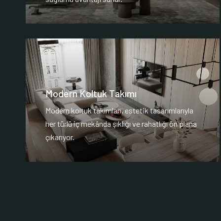
Modern Koltuk Takımı
Modern koltuk takımları, estetik tasarımlarıyla
her türlü iç mekânda şıklığı ve rahatlığı ön plana
çıkarıyor.