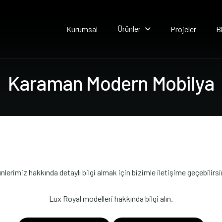
Ürünler
Kurumsal
Projeler
B
K
a
r
a
m
a
n
M
o
d
e
r
n
M
o
b
i
l
y
a
nlerimiz hakkında detaylı bilgi almak için bizimle iletişime geçebilirsi
Lux Royal modelleri hakkında bilgi alın.