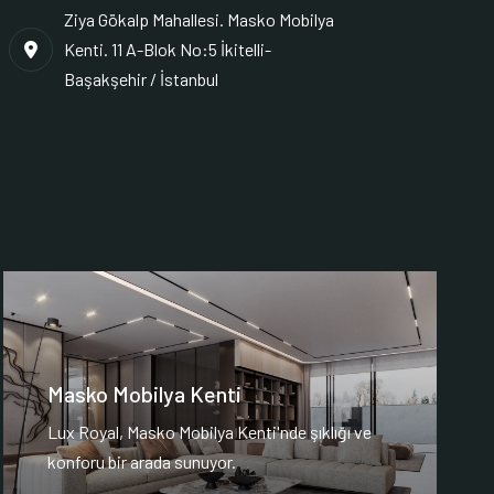
Ziya Gökalp Mahallesi. Masko Mobilya
Kenti. 11 A-Blok No:5 İkitelli-
Başakşehir / İstanbul
Masko Mobilya Kenti
Lux Royal, Masko Mobilya Kenti'nde şıklığı ve
konforu bir arada sunuyor.