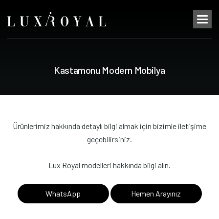
K
a
s
t
a
m
o
n
u
M
o
d
e
r
n
M
o
b
i
l
y
a
Ürünlerimiz hakkında detaylı bilgi almak için bizimle iletişime
geçebilirsiniz.
Lux Royal modelleri hakkında bilgi alın.
WhatsApp
Hemen Arayınız