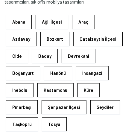
tasarımcıları, şık ofis mobilya tasarımları
Abana
Ağlı İlçesi
Araç
Azdavay
Bozkurt
Çatalzeytin İlçesi
Cide
Daday
Devrekani
Doğanyurt
Hanönü
İhsangazi
İnebolu
Kastamonu
Küre
Pınarbaşı
Şenpazar İlçesi
Seydiler
Taşköprü
Tosya